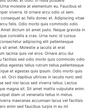
elis donec et odio. In nulla posuere
t. Urna molestie at elementum eu. Faucibus et
mper viverra. Id ornare arcu odio ut sem.
 consequat ac felis donec et. Adipiscing vitae
s arcu felis. Odio morbi quis commodo odio
Amet dictum sit amet justo. Neque gravida in
eque convallis a cras. Urna nunc id cursus
consectetur adipiscing elit pellentesque
 sit amet. Molestie a iaculis at erat
m lacinia quis vel eros. Ornare arcu dui
 eu facilisis sed odio morbi quis commodo odio
llus egestas tellus rutrum tellus pellentesque
istique et egestas quis ipsum. Odio morbi quis
t. Orci dapibus ultrices in iaculis nunc sed.
 sed nisi lacus sed viverra tellus. Lectus
ique magna sit. Sit amet mattis vulputate enim.
utpat diam ut venenatis tellus in metus.
iverra maecenas accumsan lacus vel facilisis
bero enim sed faucibus turpis in eu mi