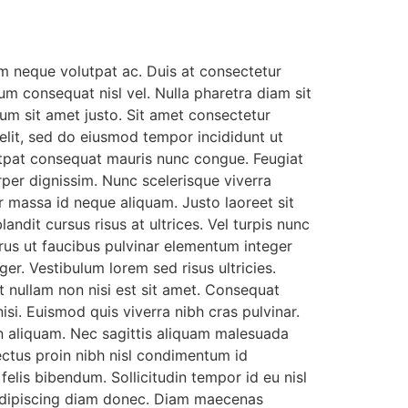
m neque volutpat ac. Duis at consectetur
m consequat nisl vel. Nulla pharetra diam sit
ctum sit amet justo. Sit amet consectetur
 elit, sed do eiusmod tempor incididunt ut
olutpat consequat mauris nunc congue. Feugiat
rper dignissim. Nunc scelerisque viverra
or massa id neque aliquam. Justo laoreet sit
ndit cursus risus at ultrices. Vel turpis nunc
rus ut faucibus pulvinar elementum integer
er. Vestibulum lorem sed risus ultricies.
et nullam non nisi est sit amet. Consequat
si. Euismod quis viverra nibh cras pulvinar.
in aliquam. Nec sagittis aliquam malesuada
ectus proin nibh nisl condimentum id
elis bibendum. Sollicitudin tempor id eu nisl
 adipiscing diam donec. Diam maecenas