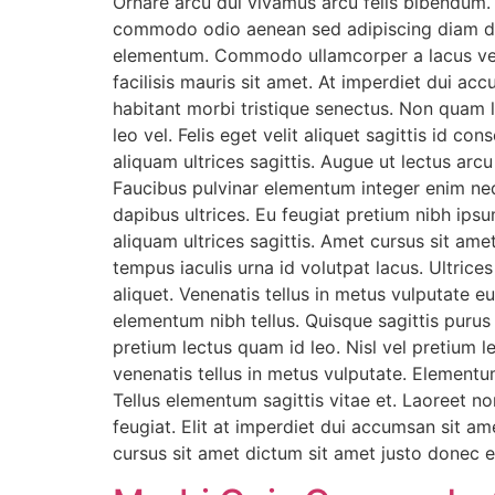
Ornare arcu dui vivamus arcu felis bibendum. 
commodo odio aenean sed adipiscing diam don
elementum. Commodo ullamcorper a lacus vest
facilisis mauris sit amet. At imperdiet dui a
habitant morbi tristique senectus. Non quam 
leo vel. Felis eget velit aliquet sagittis id c
aliquam ultrices sagittis. Augue ut lectus ar
Faucibus pulvinar elementum integer enim neq
dapibus ultrices. Eu feugiat pretium nibh ipsu
aliquam ultrices sagittis. Amet cursus sit ame
tempus iaculis urna id volutpat lacus. Ultrices
aliquet. Venenatis tellus in metus vulputate e
elementum nibh tellus. Quisque sagittis puru
pretium lectus quam id leo. Nisl vel pretium l
venenatis tellus in metus vulputate. Elementum
Tellus elementum sagittis vitae et. Laoreet n
feugiat. Elit at imperdiet dui accumsan sit am
cursus sit amet dictum sit amet justo donec 