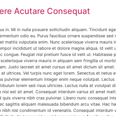
ere Acutare Consequat
us in. Mi in nulla posuere sollicitudin aliquam. Tincidunt eg
 fermentum odio eu. Purus faucibus ornare suspendisse sed ni
t mattis vulputate enim. Nunc scelerisque viverra mauris i
mpor incididunt ut labore et dolore magna aliqua. Id velit u
 congue. Feugiat nisl pretium fusce id velit ut. Habitasse 
scelerisque viverra mauris in aliquam sem fringilla ut morbi
uam. Justo laoreet sit amet cursus sit amet dictum sit amet
 at ultrices. Vel turpis nunc eget lorem. Senectus et netus
us pulvinar elementum integer enim neque volutpat. Lectus 
tibulum lorem sed risus ultricies. Lectus nulla at volutpat di
n nisi est sit amet. Consequat interdum varius sit amet matt
 quis viverra nibh cras pulvinar. Libero nunc consequat int
Nec sagittis aliquam malesuada bibendum arcu vitae. Hac ha
in nibh nisl condimentum id venenatis. Consequat interdum v