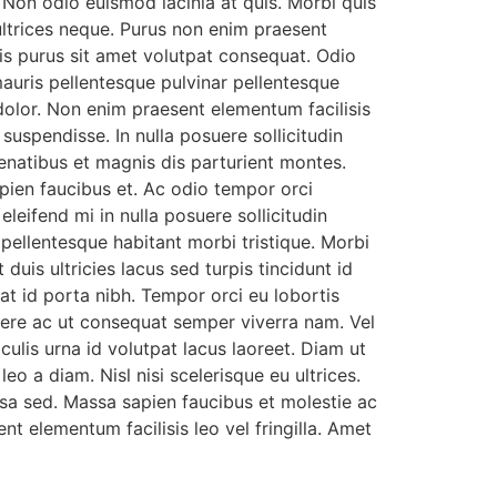
 Non odio euismod lacinia at quis. Morbi quis
ltrices neque. Purus non enim praesent
s purus sit amet volutpat consequat. Odio
mauris pellentesque pulvinar pellentesque
olor. Non enim praesent elementum facilisis
 suspendisse. In nulla posuere sollicitudin
penatibus et magnis dis parturient montes.
ien faucibus et. Ac odio tempor orci
leifend mi in nulla posuere sollicitudin
 pellentesque habitant morbi tristique. Morbi
duis ultricies lacus sed turpis tincidunt id
at id porta nibh. Tempor orci eu lobortis
uere ac ut consequat semper viverra nam. Vel
culis urna id volutpat lacus laoreet. Diam ut
o a diam. Nisl nisi scelerisque eu ultrices.
ssa sed. Massa sapien faucibus et molestie ac
t elementum facilisis leo vel fringilla. Amet