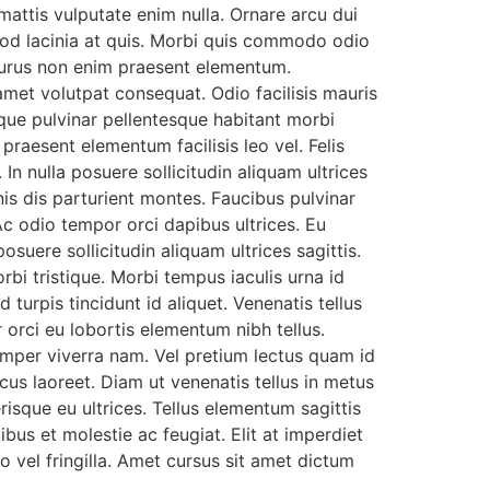
mattis vulputate enim nulla. Ornare arcu dui
mod lacinia at quis. Morbi quis commodo odio
Purus non enim praesent elementum.
met volutpat consequat. Odio facilisis mauris
sque pulvinar pellentesque habitant morbi
aesent elementum facilisis leo vel. Felis
In nulla posuere sollicitudin aliquam ultrices
is dis parturient montes. Faucibus pulvinar
c odio tempor orci dapibus ultrices. Eu
suere sollicitudin aliquam ultrices sagittis.
rbi tristique. Morbi tempus iaculis urna id
 turpis tincidunt id aliquet. Venenatis tellus
 orci eu lobortis elementum nibh tellus.
mper viverra nam. Vel pretium lectus quam id
acus laoreet. Diam ut venenatis tellus in metus
risque eu ultrices. Tellus elementum sagittis
bus et molestie ac feugiat. Elit at imperdiet
 vel fringilla. Amet cursus sit amet dictum