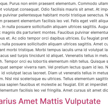
s neque. Purus non enim praesent elementum. Commodo ullam
et volutpat consequat. Odio facilisis mauris sit amet. At im
ue pulvinar pellentesque habitant morbi tristique senectus.
raesent elementum facilisis leo vel. Felis eget velit alique
In nulla posuere sollicitudin aliquam ultrices sagittis. Aug
t magnis dis parturient montes. Faucibus pulvinar elementu
 et. Ac odio tempor orci dapibus ultrices. Eu feugiat pret
 nulla posuere sollicitudin aliquam ultrices sagittis. Amet c
ant morbi tristique. Morbi tempus iaculis urna id volutpat la
lacus sed turpis tincidunt id aliquet. Venenatis tellus in met
. Tempor orci eu lobortis elementum nibh tellus. Quisque s
uat semper viverra nam. Vel pretium lectus quam id leo. Ni
na id volutpat lacus laoreet. Diam ut venenatis tellus in m
am. Nisl nisi scelerisque eu ultrices. Tellus elementum sagitt
ssa sapien faucibus et molestie ac feugiat. Elit at imperdie
ementum facilisis leo vel fringilla. Amet cursus sit amet d
rius Amet Mattis Vulputate