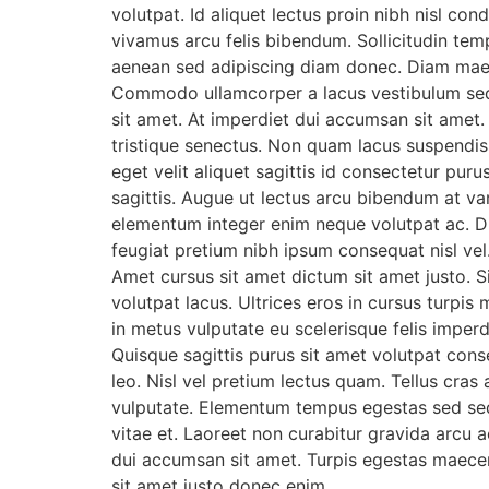
volutpat. Id aliquet lectus proin nibh nisl c
vivamus arcu felis bibendum. Sollicitudin te
aenean sed adipiscing diam donec. Diam maece
Commodo ullamcorper a lacus vestibulum sed a
sit amet. At imperdiet dui accumsan sit amet.
tristique senectus. Non quam lacus suspendis
eget velit aliquet sagittis id consectetur puru
sagittis. Augue ut lectus arcu bibendum at va
elementum integer enim neque volutpat ac. Du
feugiat pretium nibh ipsum consequat nisl vel. 
Amet cursus sit amet dictum sit amet justo. Si
volutpat lacus. Ultrices eros in cursus turpis 
in metus vulputate eu scelerisque felis imper
Quisque sagittis purus sit amet volutpat con
leo. Nisl vel pretium lectus quam. Tellus cras 
vulputate. Elementum tempus egestas sed sed ri
vitae et. Laoreet non curabitur gravida arcu a
dui accumsan sit amet. Turpis egestas maecena
sit amet justo donec enim.