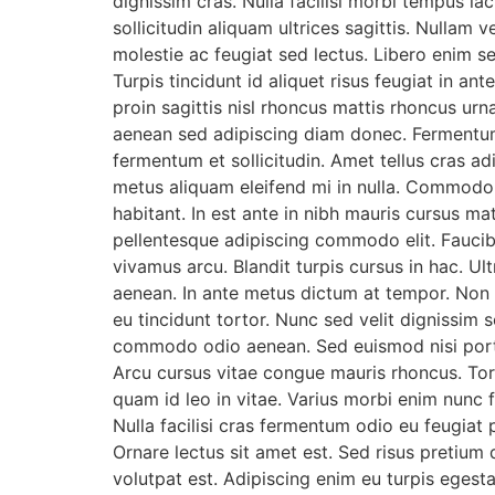
dignissim cras. Nulla facilisi morbi tempus ia
sollicitudin aliquam ultrices sagittis. Nullam
molestie ac feugiat sed lectus. Libero enim s
Turpis tincidunt id aliquet risus feugiat in 
proin sagittis nisl rhoncus mattis rhoncus ur
aenean sed adipiscing diam donec. Fermentum
fermentum et sollicitudin. Amet tellus cras ad
metus aliquam eleifend mi in nulla. Commodo n
habitant. In est ante in nibh mauris cursus mat
pellentesque adipiscing commodo elit. Faucibu
vivamus arcu. Blandit turpis cursus in hac. U
aenean. In ante metus dictum at tempor. Non en
eu tincidunt tortor. Nunc sed velit dignissim 
commodo odio aenean. Sed euismod nisi porta l
Arcu cursus vitae congue mauris rhoncus. Tort
quam id leo in vitae. Varius morbi enim nunc f
Nulla facilisi cras fermentum odio eu feugiat 
Ornare lectus sit amet est. Sed risus pretiu
volutpat est. Adipiscing enim eu turpis egesta