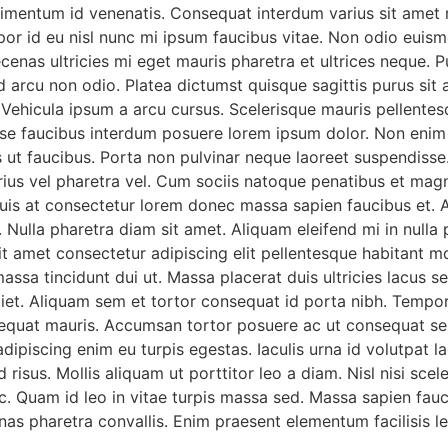
ondimentum id venenatis. Consequat interdum varius sit amet 
mpor id eu nisl nunc mi ipsum faucibus vitae. Non odio euis
nas ultricies mi eget mauris pharetra et ultrices neque. 
rcu non odio. Platea dictumst quisque sagittis purus sit a
 Vehicula ipsum a arcu cursus. Scelerisque mauris pellente
se faucibus interdum posuere lorem ipsum dolor. Non enim pr
s ut faucibus. Porta non pulvinar neque laoreet suspendisse. 
rius vel pharetra vel. Cum sociis natoque penatibus et magn
is at consectetur lorem donec massa sapien faucibus et. A
Nulla pharetra diam sit amet. Aliquam eleifend mi in nulla po
t amet consectetur adipiscing elit pellentesque habitant mo
massa tincidunt dui ut. Massa placerat duis ultricies lacus sed
diet. Aliquam sem et tortor consequat id porta nibh. Tempor
sequat mauris. Accumsan tortor posuere ac ut consequat se
adipiscing enim eu turpis egestas. Iaculis urna id volutpat l
sus. Mollis aliquam ut porttitor leo a diam. Nisl nisi scele
c. Quam id leo in vitae turpis massa sed. Massa sapien fauci
s pharetra convallis. Enim praesent elementum facilisis leo