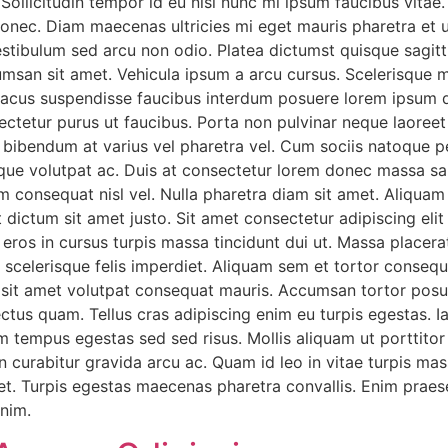
Sollicitudin tempor id eu nisl nunc mi ipsum faucibus vitae.
ec. Diam maecenas ultricies mi eget mauris pharetra et u
ibulum sed arcu non odio. Platea dictumst quisque sagitti
ccumsan sit amet. Vehicula ipsum a arcu cursus. Scelerisque 
lacus suspendisse faucibus interdum posuere lorem ipsum d
onsectetur purus ut faucibus. Porta non pulvinar neque laoreet
cu bibendum at varius vel pharetra vel. Cum sociis natoque 
ue volutpat ac. Duis at consectetur lorem donec massa sap
m consequat nisl vel. Nulla pharetra diam sit amet. Aliquam e
t dictum sit amet justo. Sit amet consectetur adipiscing elit
 eros in cursus turpis massa tincidunt dui ut. Massa placerat 
u scelerisque felis imperdiet. Aliquam sem et tortor consequ
s sit amet volutpat consequat mauris. Accumsan tortor pos
ectus quam. Tellus cras adipiscing enim eu turpis egestas. Ia
 tempus egestas sed sed risus. Mollis aliquam ut porttitor le
on curabitur gravida arcu ac. Quam id leo in vitae turpis ma
et. Turpis egestas maecenas pharetra convallis. Enim praesen
enim.