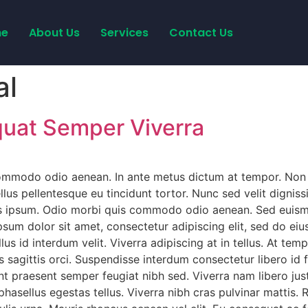
e
About Us
Services
Contact Us
al
quat Semper Viverra
ommodo odio aenean. In ante metus dictum at tempor. Non e
tellus pellentesque eu tincidunt tortor. Nunc sed velit dignis
quis ipsum. Odio morbi quis commodo odio aenean. Sed euism
ipsum dolor sit amet, consectetur adipiscing elit, sed do e
llus id interdum velit. Viverra adipiscing at in tellus. At 
es sagittis orci. Suspendisse interdum consectetur libero id 
t praesent semper feugiat nibh sed. Viverra nam libero just
 phasellus egestas tellus. Viverra nibh cras pulvinar mattis.