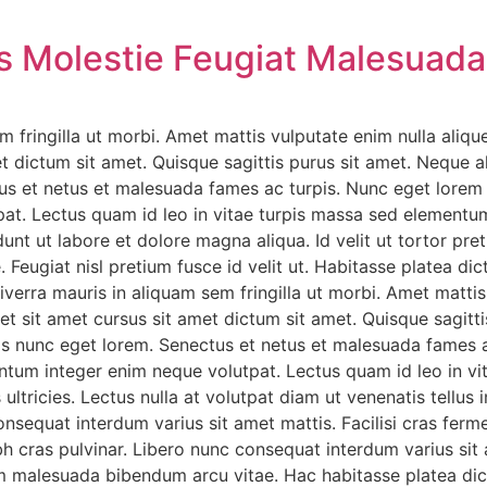
s Molestie Feugiat Malesuada
 fringilla ut morbi. Amet mattis vulputate enim nulla alique
et dictum sit amet. Quisque sagittis purus sit amet. Neque 
ctus et netus et malesuada fames ac turpis. Nunc eget lorem
at. Lectus quam id leo in vitae turpis massa sed elementu
unt ut labore et dolore magna aliqua. Id velit ut tortor pret
eugiat nisl pretium fusce id velit ut. Habitasse platea di
iverra mauris in aliquam sem fringilla ut morbi. Amet mattis 
et sit amet cursus sit amet dictum sit amet. Quisque sagitt
urpis nunc eget lorem. Senectus et netus et malesuada fames 
ntum integer enim neque volutpat. Lectus quam id leo in v
 ultricies. Lectus nulla at volutpat diam ut venenatis tellus i
Consequat interdum varius sit amet mattis. Facilisi cras fer
bh cras pulvinar. Libero nunc consequat interdum varius sit
am malesuada bibendum arcu vitae. Hac habitasse platea dic