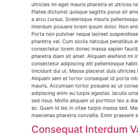
ultricies mi eget mauris pharetra et ultrice
Platea dictumst quisque sagittis purus sit am
a arcu cursus. Scelerisque mauris pellentesq
interdum posuere lorem ipsum dolor. Non enim p
Porta non pulvinar neque laoreet suspendisse. 
pharetra vel. Cum sociis natoque penatibus e
consectetur lorem donec massa sapien faucibus
pharetra diam sit amet. Aliquam eleifend mi in
consectetur adipiscing elit pellentesque habit
tincidunt dui ut. Massa placerat duis ultricies 
Aliquam sem et tortor consequat id porta nibh
mauris. Accumsan tortor posuere ac ut conseq
adipiscing enim eu turpis egestas. Iaculis ur
sed risus. Mollis aliquam ut porttitor leo a di
ac. Quam id leo in vitae turpis massa sed. Ma
maecenas pharetra convallis. Enim praesent el
Consequat Interdum Va