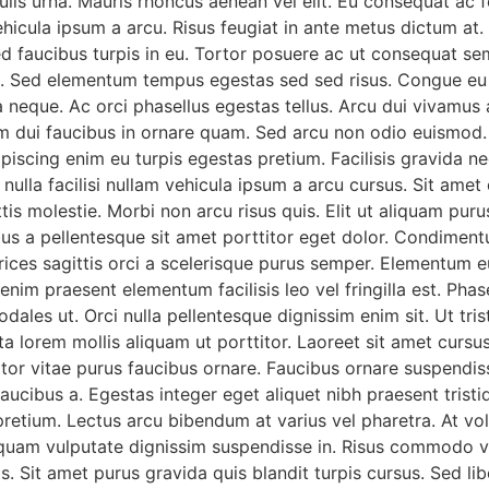
culis urna. Mauris rhoncus aenean vel elit. Eu consequat ac f
 vehicula ipsum a arcu. Risus feugiat in ante metus dictum a
ed faucibus turpis in eu. Tortor posuere ac ut consequat se
ante. Sed elementum tempus egestas sed sed risus. Congue eu
na neque. Ac orci phasellus egestas tellus. Arcu dui vivamu
 dui faucibus in ornare quam. Sed arcu non odio euismod. 
ipiscing enim eu turpis egestas pretium. Facilisis gravida n
ulla facilisi nullam vehicula ipsum a arcu cursus. Sit amet 
tis molestie. Morbi non arcu risus quis. Elit ut aliquam purus
s a pellentesque sit amet porttitor eget dolor. Condimentu
ltrices sagittis orci a scelerisque purus semper. Elementum
im praesent elementum facilisis leo vel fringilla est. Phase
sodales ut. Orci nulla pellentesque dignissim enim sit. Ut tr
orem mollis aliquam ut porttitor. Laoreet sit amet cursus si
or vitae purus faucibus ornare. Faucibus ornare suspendisse
aucibus a. Egestas integer eget aliquet nibh praesent trist
pretium. Lectus arcu bibendum at varius vel pharetra. At vol
m quam vulputate dignissim suspendisse in. Risus commodo v
s. Sit amet purus gravida quis blandit turpis cursus. Sed li