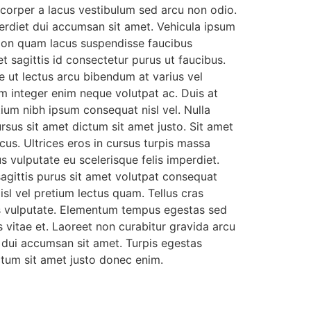
corper a lacus vestibulum sed arcu non odio.
perdiet dui accumsan sit amet. Vehicula ipsum
 Non quam lacus suspendisse faucibus
t sagittis id consectetur purus ut faucibus.
ue ut lectus arcu bibendum at varius vel
m integer enim neque volutpat ac. Duis at
ium nibh ipsum consequat nisl vel. Nulla
ursus sit amet dictum sit amet justo. Sit amet
cus. Ultrices eros in cursus turpis massa
us vulputate eu scelerisque felis imperdiet.
agittis purus sit amet volutpat consequat
sl vel pretium lectus quam. Tellus cras
etus vulputate. Elementum tempus egestas sed
is vitae et. Laoreet non curabitur gravida arcu
t dui accumsan sit amet. Turpis egestas
ictum sit amet justo donec enim.