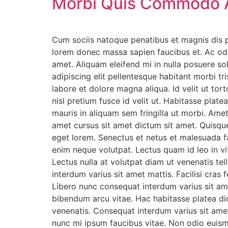
Morbi Quis Commodo 
Cum sociis natoque penatibus et magnis dis p
lorem donec massa sapien faucibus et. Ac odio
amet. Aliquam eleifend mi in nulla posuere sol
adipiscing elit pellentesque habitant morbi tr
labore et dolore magna aliqua. Id velit ut to
nisl pretium fusce id velit ut. Habitasse plat
mauris in aliquam sem fringilla ut morbi. Amet
amet cursus sit amet dictum sit amet. Quisque 
eget lorem. Senectus et netus et malesuada f
enim neque volutpat. Lectus quam id leo in vit
Lectus nulla at volutpat diam ut venenatis tell
interdum varius sit amet mattis. Facilisi cras
Libero nunc consequat interdum varius sit am
bibendum arcu vitae. Hac habitasse platea dic
venenatis. Consequat interdum varius sit amet
nunc mi ipsum faucibus vitae. Non odio euis