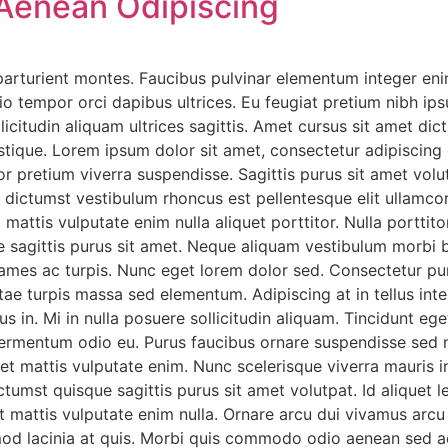
Aenean Odipiscing
arturient montes. Faucibus pulvinar elementum integer eni
 tempor orci dapibus ultrices. Eu feugiat pretium nibh ipsu
licitudin aliquam ultrices sagittis. Amet cursus sit amet di
istique. Lorem ipsum dolor sit amet, consectetur adipiscing
rtor pretium viverra suspendisse. Sagittis purus sit amet v
ea dictumst vestibulum rhoncus est pellentesque elit ullamco
 mattis vulputate enim nulla aliquet porttitor. Nulla porttit
sagittis purus sit amet. Neque aliquam vestibulum morbi bla
ames ac turpis. Nunc eget lorem dolor sed. Consectetur pu
ae turpis massa sed elementum. Adipiscing at in tellus integ
us in. Mi in nulla posuere sollicitudin aliquam. Tincidunt eg
 fermentum odio eu. Purus faucibus ornare suspendisse sed ni
et mattis vulputate enim. Nunc scelerisque viverra mauris 
tumst quisque sagittis purus sit amet volutpat. Id aliquet l
 mattis vulputate enim nulla. Ornare arcu dui vivamus arcu f
mod lacinia at quis. Morbi quis commodo odio aenean sed